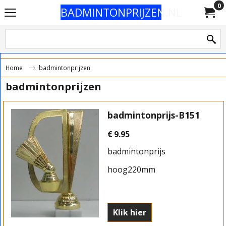
0
BADMINTONPRIJZEN.NL
Home
badmintonprijzen
badmintonprijzen
badmintonprijs-B151
€
9.95
badmintonprijs
hoog220mm
Klik hier