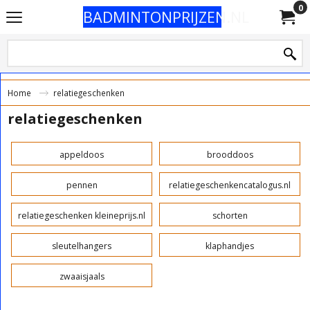
0
BADMINTONPRIJZEN.NL
Home
relatiegeschenken
relatiegeschenken
appeldoos
brooddoos
pennen
relatiegeschenkencatalogus.nl
relatiegeschenken kleineprijs.nl
schorten
sleutelhangers
klaphandjes
zwaaisjaals