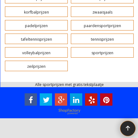
korfbalprijzen
zwaaisjaals
padelprijzen
paardensportprijzen
tafeltennisprijzen
tennisprijzen
volleybalprijzen
sportprijzen
zeilprijzen
Alle sportprijzen met gratis tekstplaatje
Webwinkel gemaakt met ShopFactory webwinkel software.