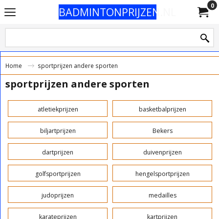
0
BADMINTONPRIJZEN.NL
Home
sportprijzen andere sporten
sportprijzen andere sporten
atletiekprijzen
basketbalprijzen
biljartprijzen
Bekers
dartprijzen
duivenprijzen
golfsportprijzen
hengelsportprijzen
judoprijzen
medailles
karateprijzen
kartprijzen