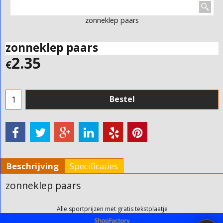
zonneklep paars
zonneklep paars
2.35
€
Bestel
Beschrijving
Specificaties
zonneklep paars
Alle sportprijzen met gratis tekstplaatje
Webwinkel gemaakt met ShopFactory webwinkel software.