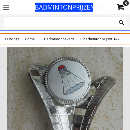
0
BADMINTONPRIJZEN.NL
<< Vorige
|
Home
Badmintonbekers
badmintonprijs=B147