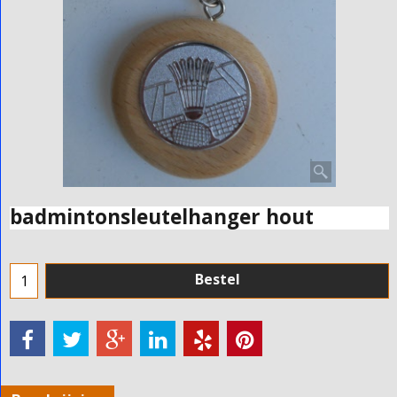
badmintonsleutelhanger hout
Bestel