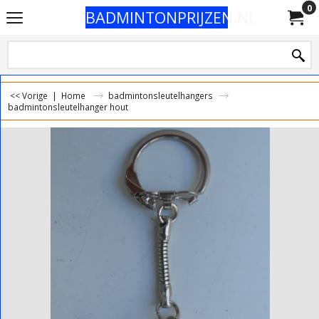
0
BADMINTONPRIJZEN.NL
<< Vorige
|
Home
badmintonsleutelhangers
badmintonsleutelhanger hout