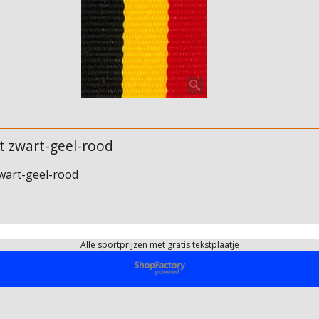
nt zwart-geel-rood
zwart-geel-rood
Alle sportprijzen met gratis tekstplaatje
Webwinkel gemaakt met ShopFactory webwinkel software.