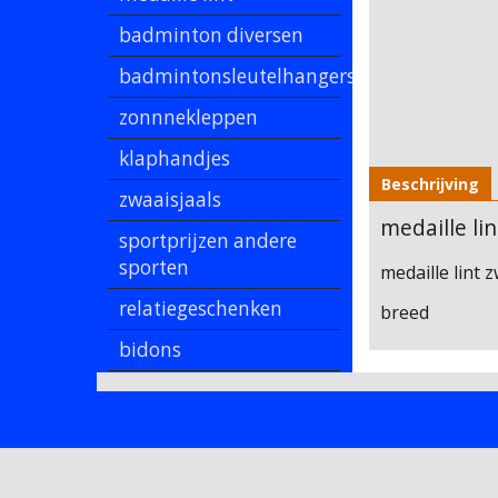
badminton diversen
badmintonsleutelhangers
zonnnekleppen
klaphandjes
Beschrijving
zwaaisjaals
medaille li
sportprijzen andere
sporten
medaille lint 
relatiegeschenken
breed
bidons