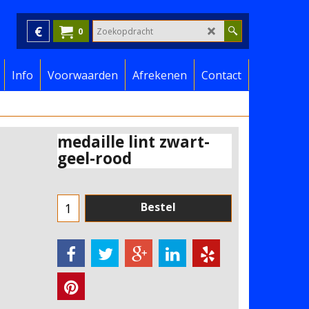
€
0
Info
Voorwaarden
Afrekenen
Contact
medaille lint zwart-
geel-rood
Bestel